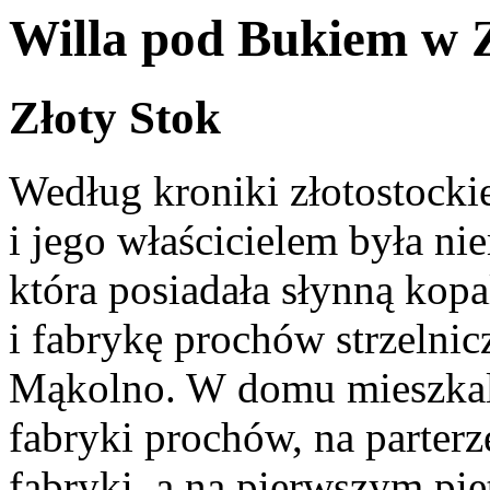
Willa pod Bukiem w 
Złoty Stok
Według kroniki złotostock
i jego właścicielem była ni
która posiadała słynną kop
i fabrykę prochów strzelni
Mąkolno. W domu mieszkali
fabryki prochów, na parter
fabryki, a na pierwszym pię