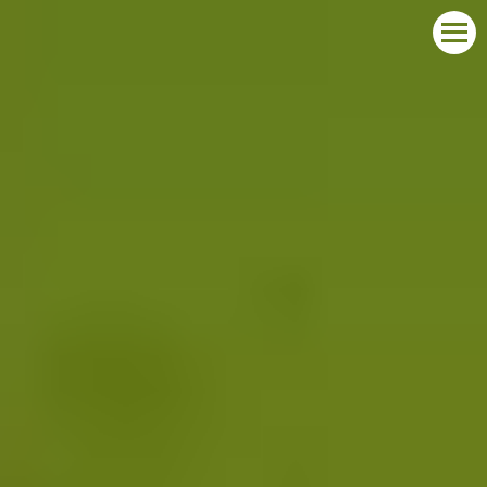
START
ÜBER DEN WETTBEWERB
PREISTRÄGER
BEWERBUNG
KONTAKT
POLSKI
DEUTSCH
ENGLISH