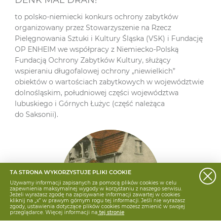
to polsko-niemiecki konkurs ochrony zabytków
organizowany przez Stowarzyszenie na Rzecz
Pielęgnowania Sztuki i Kultury Śląska (VSK) i Fundację
OP ENHEIM we współpracy z Niemiecko-Polską
Fundacją Ochrony Zabytków Kultury, służący
wspieraniu długofalowej ochrony „niewielkich”
obiektów o wartościach zabytkowych w województwie
dolnośląskim, południowej części województwa
lubuskiego i Górnych Łużyc (część należąca
do Saksonii).
TA STRONA WYKORZYSTUJE PLIKI COOKIE
Używamy informacji zapisanych za pomocą plików cookies w celu
zapewnienia maksymalnej wygody w korzystaniu z naszego serwisu.
Jeżeli wyrażasz zgodę na zapisywanie informacji zawartej w cookies
kliknij na „x” w prawym górnym rogu tej informacji. Jeśli nie wyrażasz
zgody, ustawienia dotyczące plików cookies możesz zmienić w swojej
przeglądarce. Więcej informacji na
tej stronie