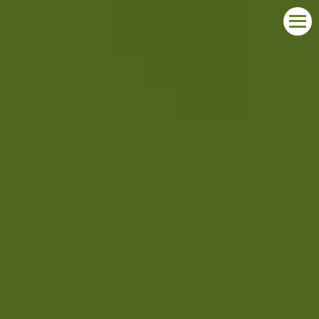
START
O KONKURSIE
LAUREACI
ZGŁOŚ UDZIAŁ
KONTAKT
POLSKI
DEUTSCH
ENGLISH