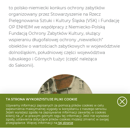
to polsko-niemiecki konkurs ochrony zabytków
organizowany przez Stowarzyszenie na Rzecz
Pielęgnowania Sztuki i Kultury Śląska (VSK) i Fundację
OP ENHEIM we współpracy z Niemiecko-Polską
Fundacją Ochrony Zabytków Kultury, służący
wspieraniu długofalowej ochrony „niewielkich”
obiektów o wartościach zabytkowych w województwie
dolnośląskim, południowej części województwa
lubuskiego i Górnych Łużyc (część należąca
do Saksonii).
TA STRONA WYKORZYSTUJE PLIKI COOKIE
Używamy informacji zapisanych za pomocą plików cookies w celu
zapewnienia maksymalnej wygody w korzystaniu z naszego serwisu.
Jeżeli wyrażasz zgodę na zapisywanie informacji zawartej w cookies
kliknij na „x” w prawym górnym rogu tej informacji. Jeśli nie wyrażasz
zgody, ustawienia dotyczące plików cookies możesz zmienić w swojej
przeglądarce. Więcej informacji na
tej stronie