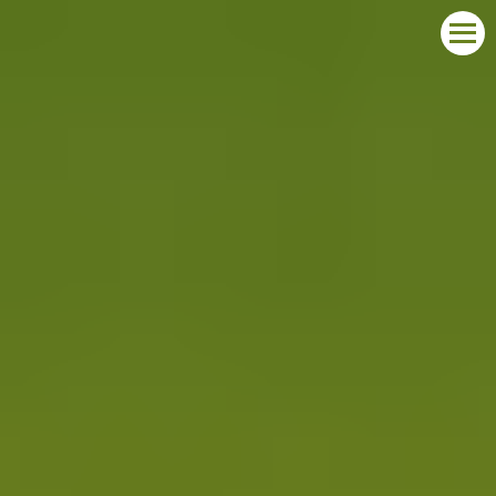
START
O KONKURSIE
LAUREACI
ZGŁOŚ UDZIAŁ
KONTAKT
POLSKI
DEUTSCH
ENGLISH